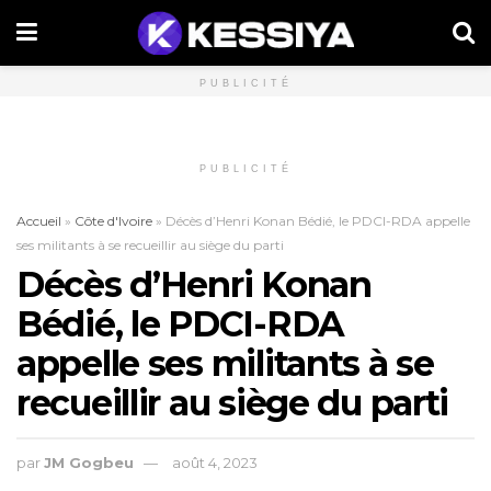
PUBLICITÉ
PUBLICITÉ
Accueil
»
Côte d'Ivoire
»
Décès d’Henri Konan Bédié, le PDCI-RDA appelle
ses militants à se recueillir au siège du parti
Décès d’Henri Konan
Bédié, le PDCI-RDA
appelle ses militants à se
recueillir au siège du parti
par
JM Gogbeu
août 4, 2023