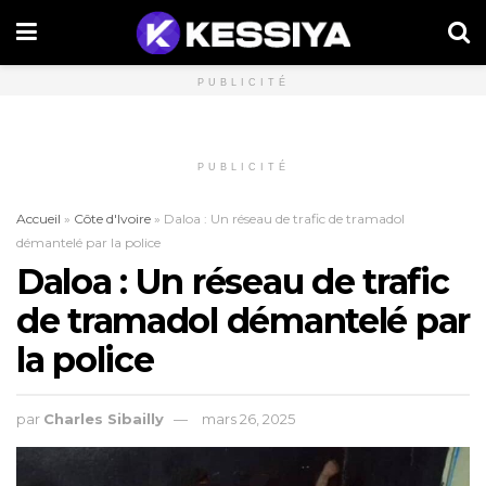
PUBLICITÉ
PUBLICITÉ
Accueil
»
Côte d'Ivoire
»
Daloa : Un réseau de trafic de tramadol
démantelé par la police
Daloa : Un réseau de trafic
de tramadol démantelé par
la police
par
Charles Sibailly
mars 26, 2025