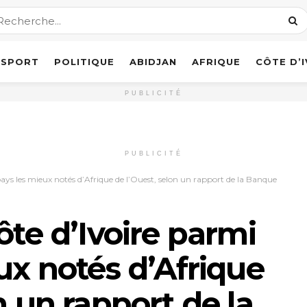
SPORT
POLITIQUE
ABIDJAN
AFRIQUE
CÔTE D’
PUBLICITÉ
PUBLICITÉ
pays les mieux notés d’Afrique de l’Ouest, selon un rapport de la Banque
ôte d’Ivoire parmi
ux notés d’Afrique
n un rapport de la