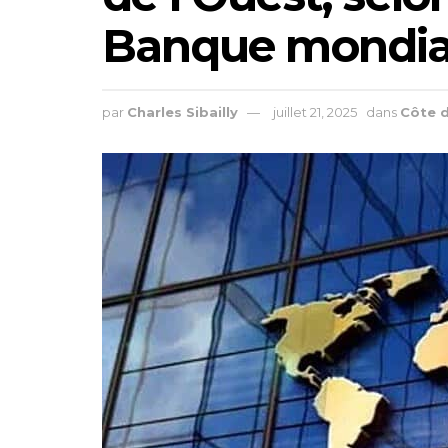
Banque mondia
par
Charles Sibailly
juillet 21, 2025
dans
Côte d