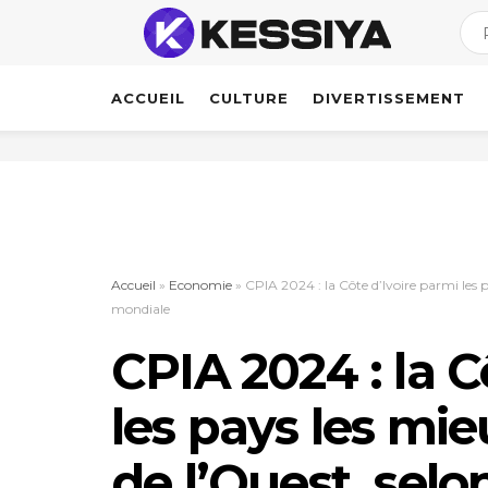
ACCUEIL
CULTURE
DIVERTISSEMENT
Accueil
»
Economie
»
CPIA 2024 : la Côte d’Ivoire parmi les 
mondiale
CPIA 2024 : la C
les pays les mie
de l’Ouest, selo