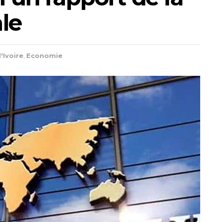
le
'Ivoire
,
Economie