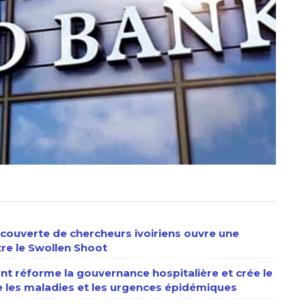
écouverte de chercheurs ivoiriens ouvre une
tre le Swollen Shoot
nt réforme la gouvernance hospitalière et crée le
e les maladies et les urgences épidémiques