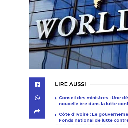
LIRE AUSSI
Conseil des ministres : Une d
nouvelle ère dans la lutte con
Côte d’Ivoire : Le gouverneme
Fonds national de lutte contr