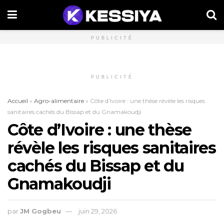
PUBLICITÉ
PUBLICITÉ
Accueil
»
Agro-alimentaire
»
Côte d’Ivoire : une thèse révèle les risques
sanitaires cachés du Bissap et du Gnamakoudji
Côte d’Ivoire : une thèse
révèle les risques sanitaires
cachés du Bissap et du
Gnamakoudji
par
JM Gogbeu
juin 29, 2026