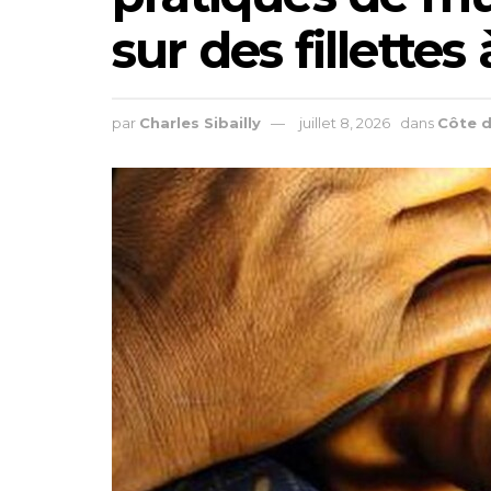
sur des fillett
par
Charles Sibailly
juillet 8, 2026
dans
Côte d