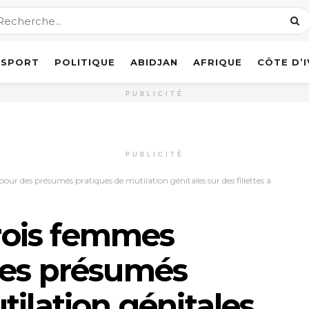
SPORT
POLITIQUE
ABIDJAN
AFRIQUE
CÔTE D’
PUBLICITÉ
PUBLICITÉ
 pour des présumés pratiques de mutilation génitales sur des fillettes à
Trois femmes
des présumés
tilation génitales