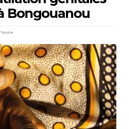
es à Bongouanou
'Ivoire