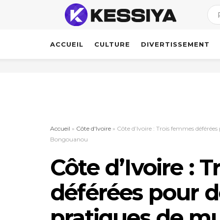
ACCUEIL
CULTURE
DIVERTISSEMENT
Accueil
»
Côte d'Ivoire
»
Côte d’Ivoire : Trois femmes déférées
Bongouanou
Côte d’Ivoire : 
déférées pour 
pratiques de mu