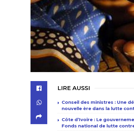
LIRE AUSSI
Conseil des ministres : Une d
nouvelle ère dans la lutte con
Côte d’Ivoire : Le gouverneme
Fonds national de lutte contr