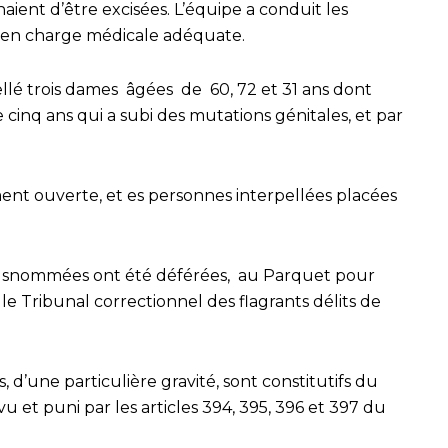
aient d’être excisées. L’équipe a conduit les
se en charge médicale adéquate.
ellé trois dames âgées de 60, 72 et 31 ans dont
 cinq ans qui a subi des mutations génitales, et par
t ouverte, et es personnes interpellées placées
es susnommées ont été déférées, au Parquet pour
e Tribunal correctionnel des flagrants délits de
s, d’une particulière gravité, sont constitutifs du
vu et puni par les articles 394, 395, 396 et 397 du