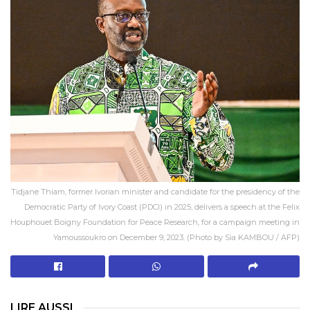
Tidjane Thiam, former Ivorian minister and candidate for the presidency of the
Democratic Party of Ivory Coast (PDCI) in 2025, delivers a speech at the Felix
Houphouet Boigny Foundation for Peace Research, for a campaign meeting in
Yamoussoukro on December 9, 2023. (Photo by Sia KAMBOU / AFP)
LIRE AUSSI