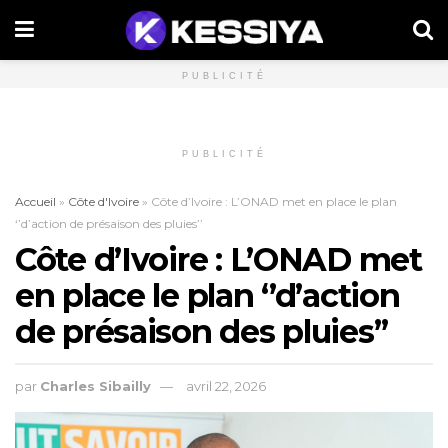
PUBLICITÉ
PUBLICITÉ
Accueil
»
Côte d'Ivoire
»
Côte d’Ivoire : L’ONAD met en place le plan
‘’d’action de présaison des pluies’’
Côte d’Ivoire : L’ONAD met
en place le plan ‘’d’action
de présaison des pluies’’
par
Charles Sibailly
avril 22, 2026