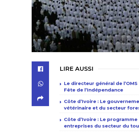
LIRE AUSSI
Le directeur général de l’OMS 
Fête de l’Indépendance
Côte d’Ivoire : Le gouverneme
vétérinaire et du secteur fore
Côte d’Ivoire : Le programme n
entreprises du secteur du tour