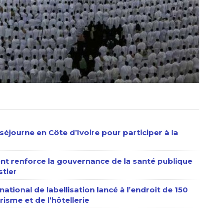
séjourne en Côte d’Ivoire pour participer à la
nt renforce la gouvernance de la santé publique
stier
ational de labellisation lancé à l’endroit de 150
isme et de l’hôtellerie