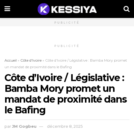
PUBLICITÉ
PUBLICITÉ
Accueil
»
Côte d'Ivoire
»
Côte d’Ivoire / Législative : Bamba Mory promet
un mandat de proximité dans le Bafing
Côte d’Ivoire / Législative :
Bamba Mory promet un
mandat de proximité dans
le Bafing
par
JM Gogbeu
décembre 8, 2025