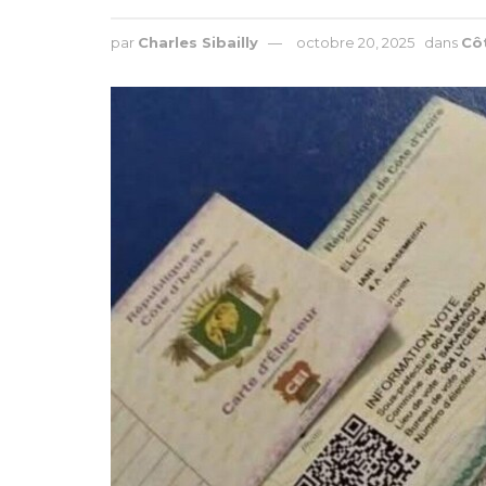
par
Charles Sibailly
octobre 20, 2025
dans
Côt