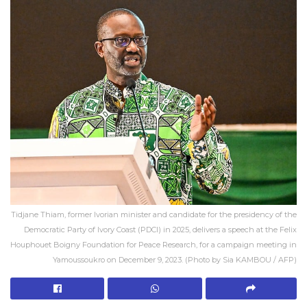
Tidjane Thiam, former Ivorian minister and candidate for the presidency of the
Democratic Party of Ivory Coast (PDCI) in 2025, delivers a speech at the Felix
Houphouet Boigny Foundation for Peace Research, for a campaign meeting in
Yamoussoukro on December 9, 2023. (Photo by Sia KAMBOU / AFP)