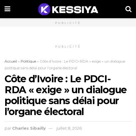
PUBLICITÉ
PUBLICITÉ
Accueil
»
Politique
»
Côte d’Ivoire : Le PDCI-RDA « exige » un dialogue
politique sans délai pour l’organe électoral
Côte d’Ivoire : Le PDCI-
RDA « exige » un dialogue
politique sans délai pour
l’organe électoral
par
Charles Sibailly
juillet 8, 2026