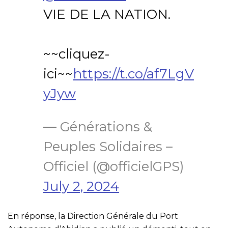
VIE DE LA NATION.
~~cliquez-
ici~~
https://t.co/af7LgV
yJyw
— Générations &
Peuples Solidaires –
Officiel (@officielGPS)
July 2, 2024
En réponse, la Direction Générale du Port