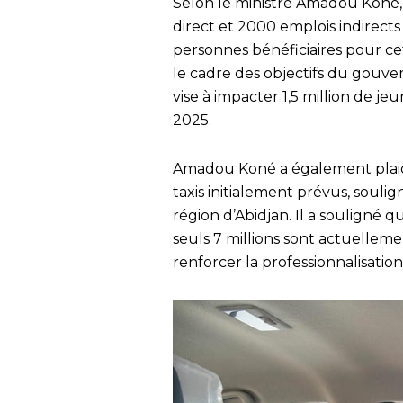
Selon le ministre Amadou Koné, c
direct et 2000 emplois indirects g
personnes bénéficiaires pour cet
le cadre des objectifs du gouve
vise à impacter 1,5 million de
2025.
Amadou Koné a également plai
taxis initialement prévus, soulig
région d’Abidjan. Il a souligné q
seuls 7 millions sont actuellemen
renforcer la professionnalisatio