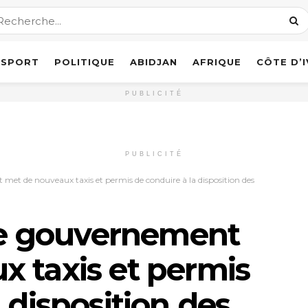
SPORT
POLITIQUE
ABIDJAN
AFRIQUE
CÔTE D’
PUBLICITÉ
PUBLICITÉ
 met de nouveaux taxis et permis de conduire à la disposition des
 Le gouvernement
 taxis et permis
 disposition des