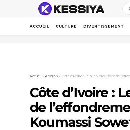
ACCUEIL
CULTURE
DIVERTISSEMENT
Accueil
»
Abidjan
»
Côte d’Ivoire : Le bilan provisoire de l
Côte d’Ivoire : L
de l’effondrem
Koumassi Sowet