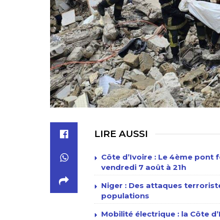
LIRE AUSSI
Côte d’Ivoire : Le 4ème pont f
vendredi 7 août à 21h
Niger : Des attaques terrori
populations
Mobilité électrique : la Côte d