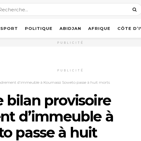
SPORT
POLITIQUE
ABIDJAN
AFRIQUE
CÔTE D’
PUBLICITÉ
PUBLICITÉ
’effondrement d’immeuble à Koumassi Soweto passe à huit morts
e bilan provisoire
ent d’immeuble à
o passe à huit