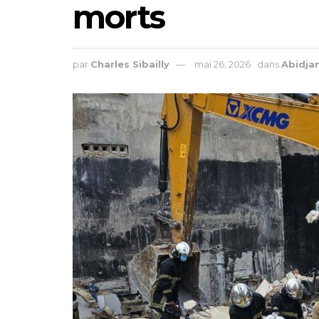
morts
par
Charles Sibailly
mai 26, 2026
dans
Abidja