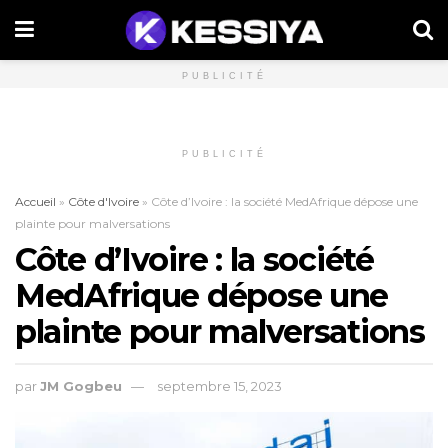
PUBLICITÉ
PUBLICITÉ
Accueil
»
Côte d'Ivoire
»
Côte d’Ivoire : la société MedAfrique dépose une
plainte pour malversations
Côte d’Ivoire : la société
MedAfrique dépose une
plainte pour malversations
par
JM Gogbeu
septembre 15, 2023