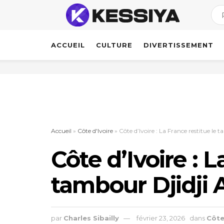
ACCUEIL
CULTURE
DIVERTISSEMENT
Accueil
»
Côte d'Ivoire
»
Côte d’Ivoire : La France restitue le
Côte d’Ivoire : L
tambour Djidji
par
Charles Sibailly
février 23, 2026
dans
Côte