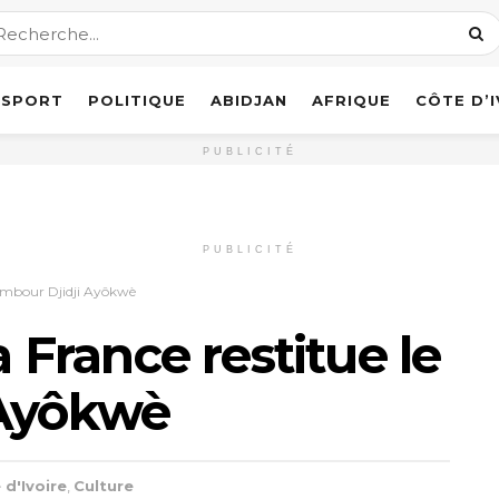
SPORT
POLITIQUE
ABIDJAN
AFRIQUE
CÔTE D’
PUBLICITÉ
PUBLICITÉ
 tambour Djidji Ayôkwè
a France restitue le
 Ayôkwè
 d'Ivoire
,
Culture