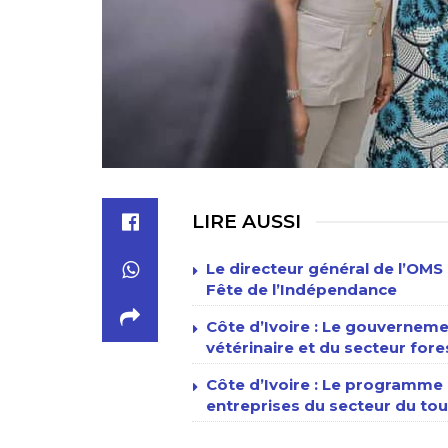
LIRE AUSSI
Le directeur général de l’OMS 
Fête de l’Indépendance
Côte d’Ivoire : Le gouverneme
vétérinaire et du secteur fore
Côte d’Ivoire : Le programme n
entreprises du secteur du tour