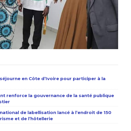
séjourne en Côte d’Ivoire pour participer à la
nt renforce la gouvernance de la santé publique
stier
ational de labellisation lancé à l’endroit de 150
isme et de l’hôtellerie