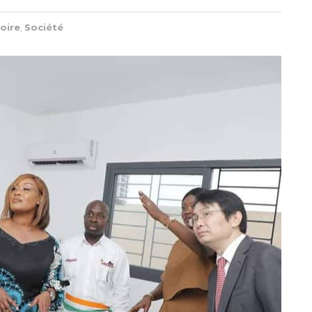
oire
,
Société