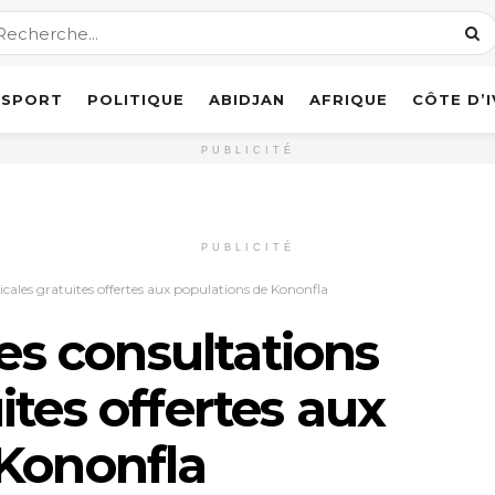
SPORT
POLITIQUE
ABIDJAN
AFRIQUE
CÔTE D’
PUBLICITÉ
PUBLICITÉ
icales gratuites offertes aux populations de Kononfla
Des consultations
ites offertes aux
 Kononfla