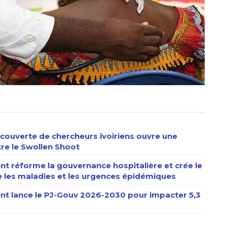
écouverte de chercheurs ivoiriens ouvre une
tre le Swollen Shoot
nt réforme la gouvernance hospitalière et crée le
e les maladies et les urgences épidémiques
ent lance le PJ-Gouv 2026-2030 pour impacter 5,3