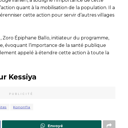
ouge iranien, a souligné l’importance de cette
faction quant à la mobilisation de la population. Il a
enniser cette action pour servir d’autres villages
l, Zoro Épiphane Ballo, initiateur du programme,
tive, évoquant l’importance de la santé publique
alement appelé à étendre cette action à toute la
ur Kessiya
PUBLICITÉ
ites
Kononfla
Envoyé