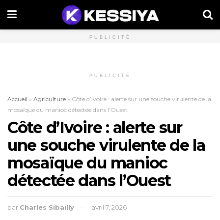
PUBLICITÉ
PUBLICITÉ
Accueil
»
Agriculture
»
Côte d’Ivoire : alerte sur une souche virulente de la
mosaïque du manioc détectée dans l’Ouest
Côte d’Ivoire : alerte sur
une souche virulente de la
mosaïque du manioc
détectée dans l’Ouest
par
Charles Sibailly
avril 7, 2026