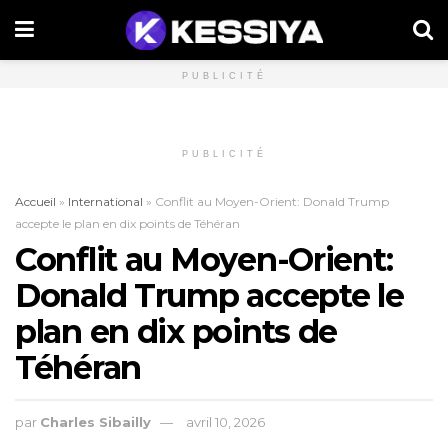
PUBLICITÉ
PUBLICITÉ
Accueil
»
International
»
Conflit au Moyen-Orient: Donald Trump
accepte le plan en dix points de Téhéran
Conflit au Moyen-Orient:
Donald Trump accepte le
plan en dix points de
Téhéran
par
Charles Sibailly
avril 10, 2026