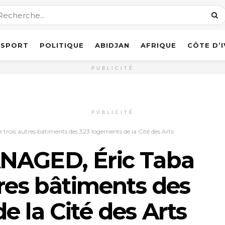
SPORT
POLITIQUE
ABIDJAN
AFRIQUE
CÔTE D’
PUBLICITÉ
PUBLICITÉ
rois autres bâtiments des 323 logements de la Cité des Arts
NAGED, Éric Taba
tres bâtiments des
e la Cité des Arts