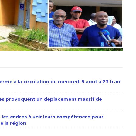
ermé à la circulation du mercredi 5 août à 23 h au
stes provoquent un déplacement massif de
les cadres à unir leurs compétences pour
e la région