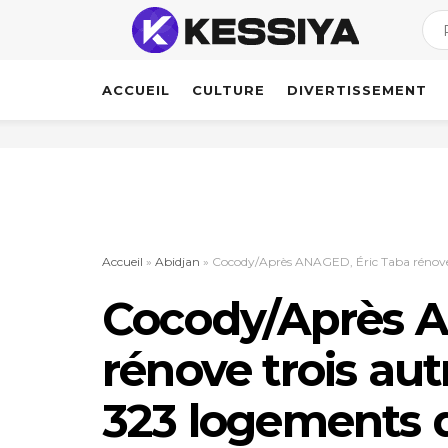
ACCUEIL
CULTURE
DIVERTISSEMENT
Accueil
»
Abidjan
»
Cocody/Après ANAGED, Éric Taba rénove t
Cocody/Après A
rénove trois au
323 logements d