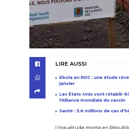
LIRE AUSSI
Ebola en RDC : une étude révè
janvier
Les États-Unis vont rétablir 
l’Alliance mondiale du vaccin
Santé : 3,6 millions de cas d’h
L’inquiétude monte en Républiqu