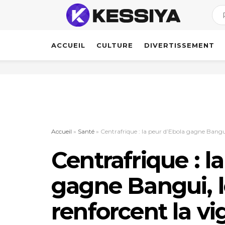
ACCUEIL
CULTURE
DIVERTISSEMENT
Accueil
»
Santé
»
Centrafrique : la peur d’Ebola gagne Bangui,
Centrafrique : l
gagne Bangui, l
renforcent la vi