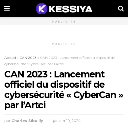
PUBLICITÉ
PUBLICITÉ
Accueil
»
CAN 2023
»
CAN 2023 : Lancement officiel du dispositif de
cybersécurité “CyberCan” par l’Artci
CAN 2023 : Lancement
officiel du dispositif de
cybersécurité « CyberCan »
par l’Artci
par
Charles Sibailly
janvier 10, 2024