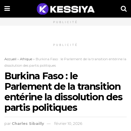
PUBLICITÉ
PUBLICITÉ
Accueil
»
Afrique
»
Burkina Faso : le Parlement de la transition entérine la
dissolution des partis politiques
Burkina Faso : le
Parlement de la transition
entérine la dissolution des
partis politiques
par
Charles Sibailly
février 10, 2026