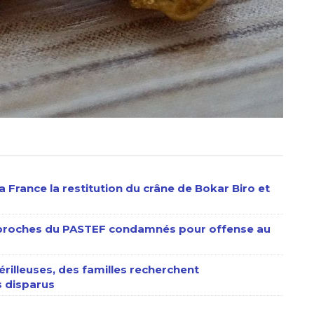
 France la restitution du crâne de Bokar Biro et
s proches du PASTEF condamnés pour offense au
érilleuses, des familles recherchent
 disparus