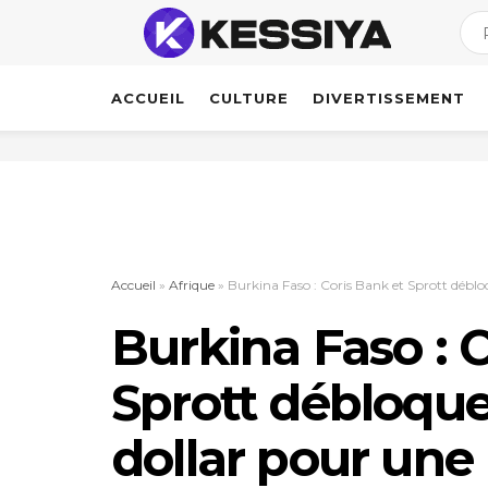
ACCUEIL
CULTURE
DIVERTISSEMENT
Accueil
»
Afrique
»
Burkina Faso : Coris Bank et Sprott déblo
Burkina Faso : 
Sprott débloque
dollar pour une