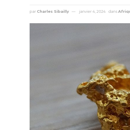
par
Charles Sibailly
janvier 4, 2024
dans
Afriq