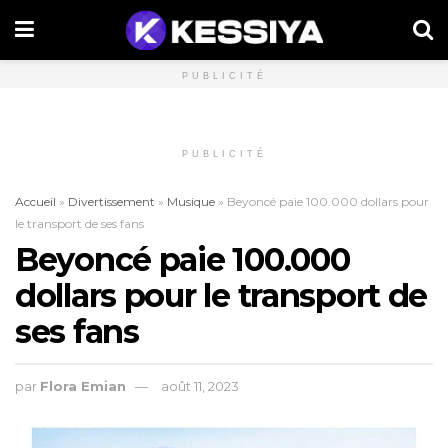
PUBLICITÉ
PUBLICITÉ
Accueil
»
Divertissement
»
Musique
»
Beyoncé paie 100.000 dollars pour
le transport de ses fans
Beyoncé paie 100.000
dollars pour le transport de
ses fans
par
Flora Emian
août 11, 2023