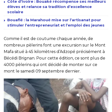
Côte d’Ivoire : Bouaké récompense ses meilleurs
élèves et relance sa tradition d’excellence
scolaire
Bouaflé : la Marahoué mise sur l’artisanat pour
stimuler l’entrepreneuriat et l’emploi des jeunes
Comme il est de coutume chaque année, de
nombreux pèlerins font une excursion sur le Mont
Mafa situé à 45 kilomètres d’Adzopé précisément à
Bécédi Brignan. Pour cette édition, ce sont plus de
4000 pèlerins qui ont décidé de monter sur ce
mont le samedi 09 septembre dernier.