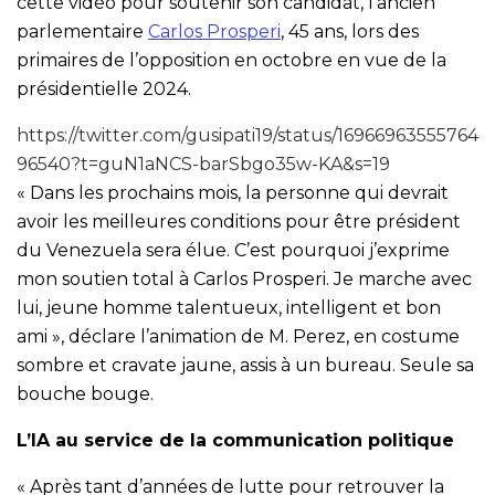
cette vidéo pour soutenir son candidat, l’ancien
parlementaire
Carlos Prosperi
, 45 ans, lors des
primaires de l’opposition en octobre en vue de la
présidentielle 2024.
https://twitter.com/gusipati19/status/16966963555764
96540?t=guN1aNCS-barSbgo35w-KA&s=19
« Dans les prochains mois, la personne qui devrait
avoir les meilleures conditions pour être président
du Venezuela sera élue. C’est pourquoi j’exprime
mon soutien total à Carlos Prosperi. Je marche avec
lui, jeune homme talentueux, intelligent et bon
ami », déclare l’animation de M. Perez, en costume
sombre et cravate jaune, assis à un bureau. Seule sa
bouche bouge.
L’IA au service de la communication politique
« Après tant d’années de lutte pour retrouver la