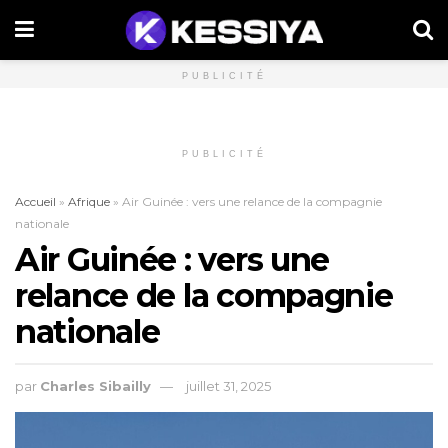
PUBLICITÉ
PUBLICITÉ
Accueil
»
Afrique
»
Air Guinée : vers une relance de la compagnie
nationale
Air Guinée : vers une
relance de la compagnie
nationale
par
Charles Sibailly
juillet 31, 2025