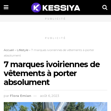
PUBLICITÉ
PUBLICITÉ
Accueil
»
Lifestyle
»
7 marques ivoiriennes de vêtements à porter
absolument
7 marques ivoiriennes de
vêtements à porter
absolument
par
Flora Emian
août 6, 2023