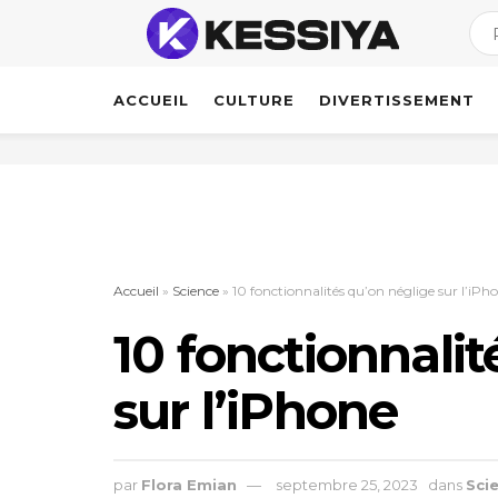
ACCUEIL
CULTURE
DIVERTISSEMENT
Accueil
»
Science
»
10 fonctionnalités qu’on néglige sur l’iPh
10 fonctionnalit
sur l’iPhone
par
Flora Emian
septembre 25, 2023
dans
Sci