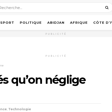
SPORT
POLITIQUE
ABIDJAN
AFRIQUE
CÔTE D’
PUBLICITÉ
PUBLICITÉ
one
és qu’on néglige
ence
,
Technologie