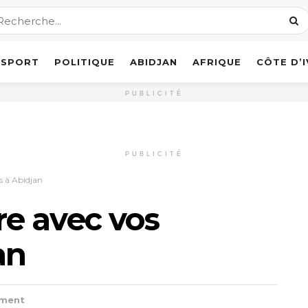
SPORT
POLITIQUE
ABIDJAN
AFRIQUE
CÔTE D’
PUBLICITÉ
PUBLICITÉ
ts à Abidjan
ire avec vos
an
ement