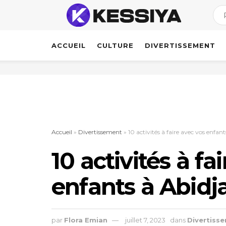
ACCUEIL
CULTURE
DIVERTISSEMENT
Accueil
»
Divertissement
»
10 activités à faire avec vos enfan
10 activités à fa
enfants à Abidj
par
Flora Emian
juillet 7, 2023
dans
Divertiss