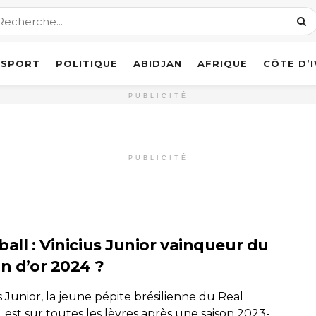
SPORT
POLITIQUE
ABIDJAN
AFRIQUE
CÔTE D’
PUBLICITÉ
PUBLICITÉ
ball : Vinicius Junior vainqueur du
on d’or 2024 ?
s Junior, la jeune pépite brésilienne du Real
 est sur toutes les lèvres après une saison 2023-