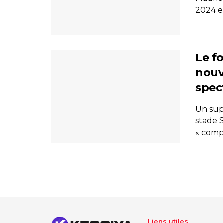
2024 e
Le fo
nouv
spec
Un sup
stade 
« comp
Liens utiles