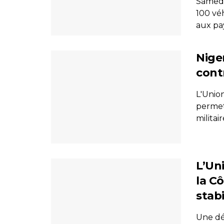
Samedi
100 véh
aux pay
Nige
contr
L'Unio
permet
militair
L’Un
la Cô
stabi
Une dé