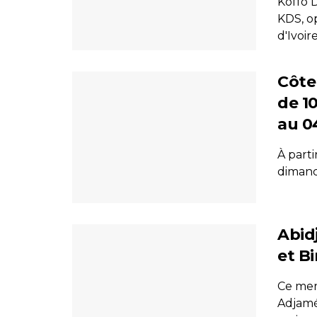
Koffo D
KDS, o
d'Ivoire,
Côte 
de 10
au 0
À part
dimanch
Abid
et Bi
Ce mer
Adjamé 