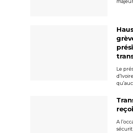
majeure
Haus
grève
prés
tran
Le pré
d’Ivoi
qu’aucu
Tran
reço
A l’occ
sécurit