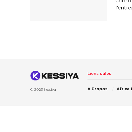
Côte d'
l'entr
Liens utiles
A Propos
Africa
© 2023
Kessiya