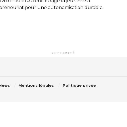
Ivoire : Koffi Azi encourage la jeunesse à
epreneuriat pour une autonomisation durable
PUBLICITÉ
 News
Mentions légales
Politique privée