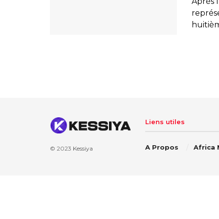
Après l
représe
huitièm
Liens utiles
A Propos
Africa
© 2023
Kessiya