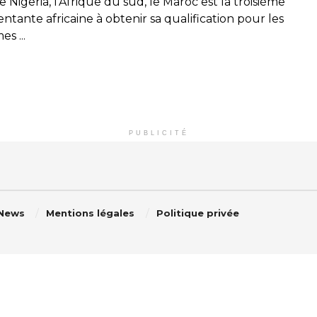
e Nigeria, l’Afrique du sud, le Maroc est la troisième
ntante africaine à obtenir sa qualification pour les
es ...
PUBLICITÉ
 News
Mentions légales
Politique privée