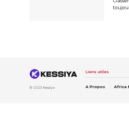
Classem
toujou
Liens utiles
A Propos
Africa
© 2023
Kessiya