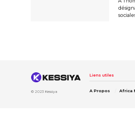
À Thoma
désign
sociale
Liens utiles
A Propos
Africa
© 2023
Kessiya