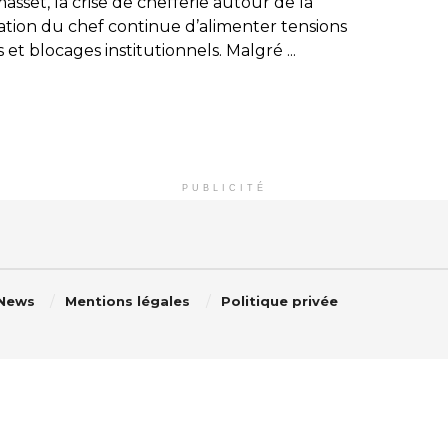
sset, la crise de chefferie autour de la
ation du chef continue d’alimenter tensions
s et blocages institutionnels. Malgré ...
PUBLICITÉ
 News
Mentions légales
Politique privée