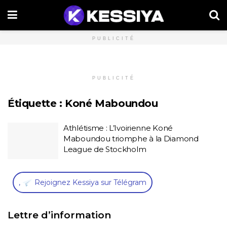
PUBLICITÉ
PUBLICITÉ
Étiquette :
Koné Maboundou
Athlétisme : L’Ivoirienne Koné
Maboundou triomphe à la Diamond
League de Stockholm
,
Rejoignez Kessiya sur Télégram
Lettre d’information