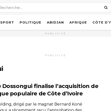
SPORT
POLITIQUE
ABIDJAN
AFRIQUE
CÔTE D’
PUBLICITÉ
PUBLICITÉ
i
 Dossongui finalise l’acquisition de
ue populaire de Côte d’Ivoire
lding, dirigé par le magnat Bernard Koné
gui, a récemment reçu l'approbation des