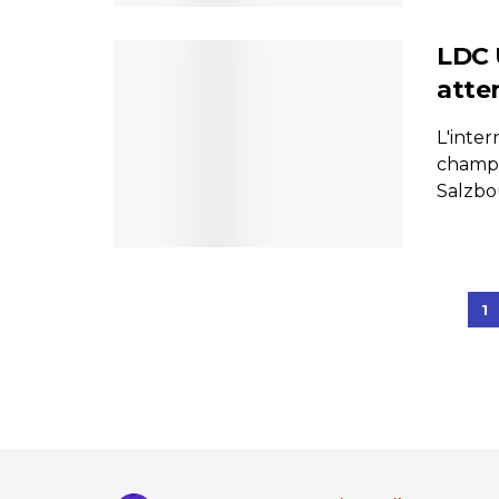
LDC 
atte
L'inter
champi
Salzbou
1