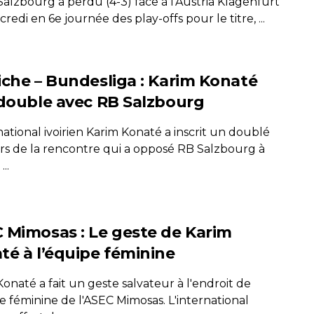
alzbourg a perdu (4-3) face à l'Austria Klagenfurt
redi en 6e journée des play-offs pour le titre, ...
iche – Bundesliga : Karim Konaté
 double avec RB Salzbourg
national ivoirien Karim Konaté a inscrit un doublé
rs de la rencontre qui a opposé RB Salzbourg à
...
 Mimosas : Le geste de Karim
té à l’équipe féminine
onaté a fait un geste salvateur à l'endroit de
e féminine de l'ASEC Mimosas. L'international