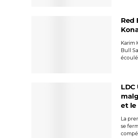
Red B
Kona
Karim K
Bull S
écoulé. 
LDC 
malg
et l
La pre
se fer
compéti