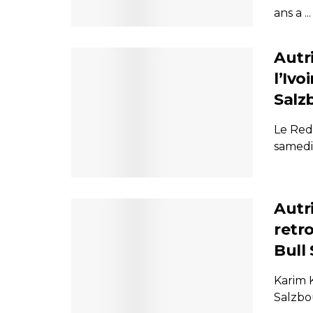
ans a ...
Autr
l’Iv
Salz
Le Red
samedi 
Autr
retr
Bull
Karim K
Salzbou