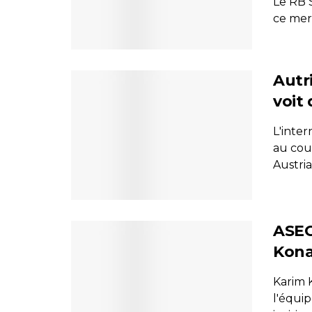
Le RB S
ce merc
Autr
voit
L'inter
au cou
Austria 
ASEC
Kona
Karim K
l'équip