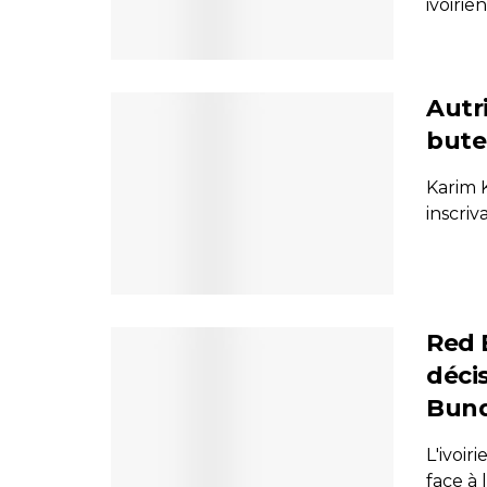
ivoirien
Autr
bute
Karim K
inscriv
Red 
décis
Bund
L'ivoir
face à 