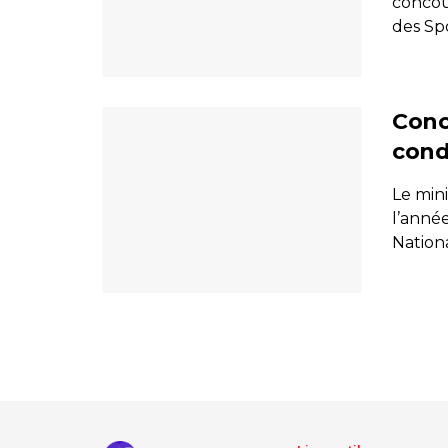
concour
des Spo
Conco
cond
Le mini
l’année
National