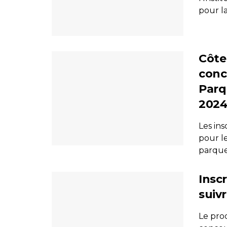
pour la 
Côte 
conc
Parq
202
Les ins
pour le
parquet
Inscr
suiv
Le proc