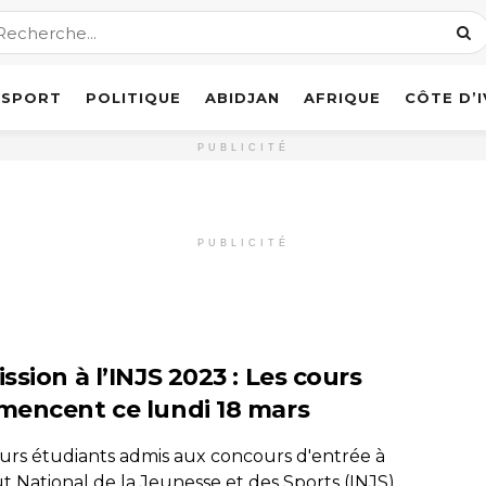
SPORT
POLITIQUE
ABIDJAN
AFRIQUE
CÔTE D’
PUBLICITÉ
PUBLICITÉ
sion à l’INJS 2023 : Les cours
encent ce lundi 18 mars
turs étudiants admis aux concours d'entrée à
tut National de la Jeunesse et des Sports (INJS)