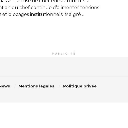
sset, la crise de chefferie autour de la
ation du chef continue d’alimenter tensions
s et blocages institutionnels. Malgré ...
PUBLICITÉ
 News
Mentions légales
Politique privée