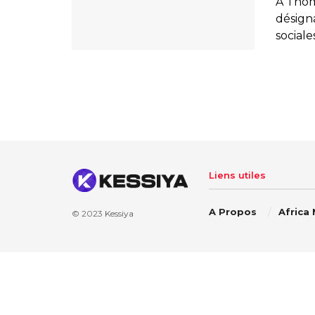
À Thoma
désign
sociale
Liens utiles
A Propos
Africa
© 2023
Kessiya