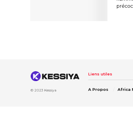
précoce
Liens utiles
A Propos
Africa
© 2023
Kessiya