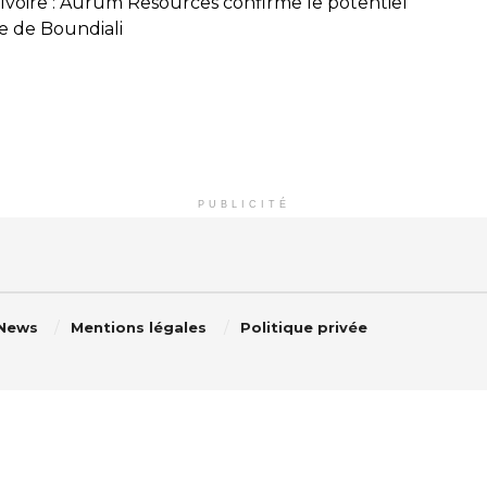
’Ivoire : Aurum Resources confirme le potentiel
re de Boundiali
PUBLICITÉ
 News
Mentions légales
Politique privée