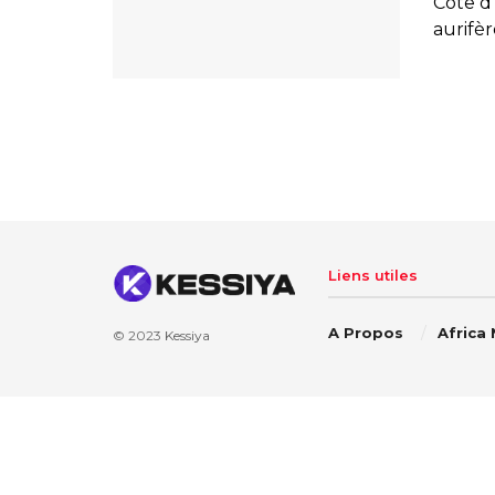
Côte d
aurifè
Liens utiles
A Propos
Africa
© 2023
Kessiya