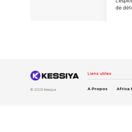
L’espi
de dét
Liens utiles
A Propos
Africa
© 2023
Kessiya