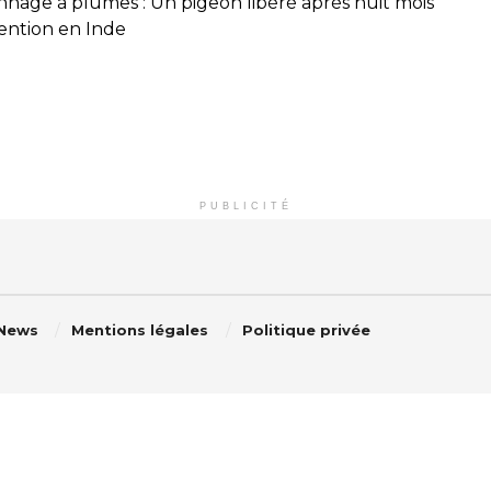
onnage à plumes : Un pigeon libéré après huit mois
ention en Inde
PUBLICITÉ
 News
Mentions légales
Politique privée