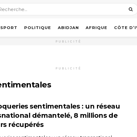
SPORT
POLITIQUE
ABIDJAN
AFRIQUE
CÔTE D’
PUBLICITÉ
PUBLICITÉ
entimentales
oqueries sentimentales : un réseau
snational démantelé, 8 millions de
ars récupérés