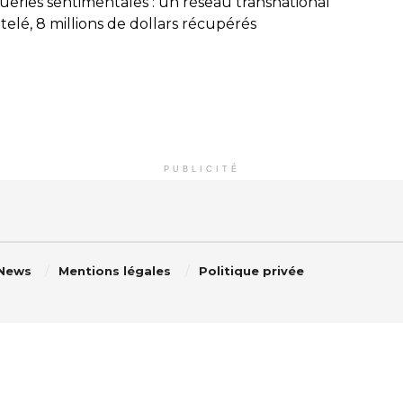
ueries sentimentales : un réseau transnational
elé, 8 millions de dollars récupérés
PUBLICITÉ
 News
Mentions légales
Politique privée