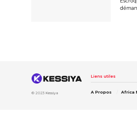
Escroq
démant
Liens utiles
A Propos
Africa
© 2023
Kessiya