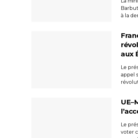
La mini
Barbut
à la de
Fran
révo
aux É
Le pré
appel 
révolut
UE–M
l’ac
Le pré
voter 