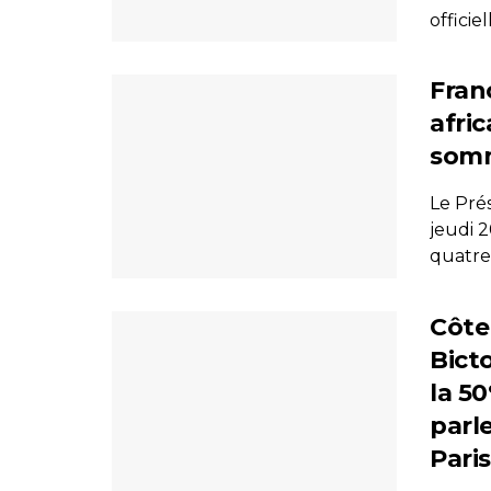
officie
Fran
afri
somm
Le Pré
jeudi 
quatre 
Côte
Bict
la 5
parl
Paris