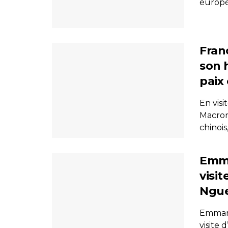
europée
Fran
son 
paix
En visi
Macron
chinois, 
Emma
visit
Ngu
Emmanu
visite 