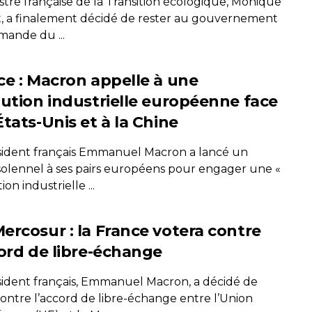
stre française de la Transition écologique, Monique
, a finalement décidé de rester au gouvernement
mande du ...
ce : Macron appelle à une
lution industrielle européenne face
tats-Unis et à la Chine
sident français Emmanuel Macron a lancé un
solennel à ses pairs européens pour engager une «
ion industrielle ...
ercosur : la France votera contre
cord de libre-échange
sident français, Emmanuel Macron, a décidé de
contre l’accord de libre-échange entre l’Union