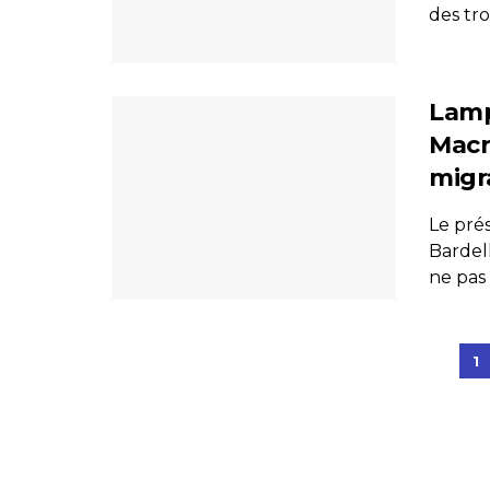
des tr
Lamp
Macr
migr
Le pré
Bardel
ne pas 
1