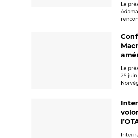
Le prés
Adama B
rencont
Conf
Macr
amér
Le pré
25 jui
Norvège,
Inter
volo
l’OT
Interna